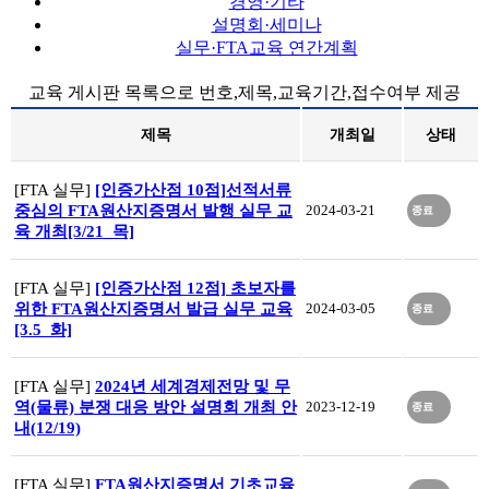
경영·기타
설명회·세미나
실무·FTA교육 연간계획
교육 게시판 목록으로 번호,제목,교육기간,접수여부 제공
제목
개최일
상태
[FTA 실무]
[인증가산점 10점]선적서류
중심의 FTA원산지증명서 발행 실무 교
2024-03-21
종료
육 개최[3/21_목]
[FTA 실무]
[인증가산점 12점] 초보자를
위한 FTA원산지증명서 발급 실무 교육
2024-03-05
종료
[3.5_화]
[FTA 실무]
2024년 세계경제전망 및 무
역(물류) 분쟁 대응 방안 설명회 개최 안
2023-12-19
종료
내(12/19)
[FTA 실무]
FTA원산지증명서 기초교육