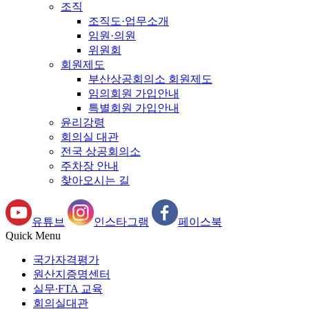
조직
조직도·업무소개
임원·의원
위원회
회원제도
부산상공회의소 회원제도
임의회원 가입안내
특별회원 가입안내
윤리강령
회의실 대관
전국 상공회의소
주차장 안내
찾아오시는 길
유튜브
인스타그램
페이스북
Quick Menu
국가자격평가
원산지증명센터
실무∙FTA 교육
회의실대관