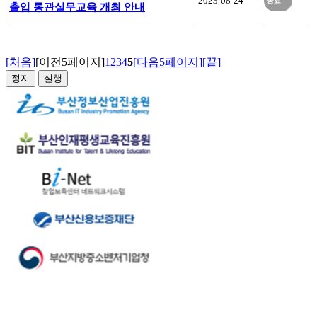
2023-08-24
종료
출입 통관실무교육 개최 안내
[처음]
[이전5페이지]
1
2
3
4
5
[다음5페이지]
[끝]
정지
실행