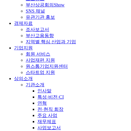
부산상공회의Show
SNS 채널
유관기관 홍보
경제자료
조사보고서
부산고용동향
지역별 핵심 산업과 기업
기업지원
회원 서비스
사업재편 지원
원스톱기업지원센터
스타트업 지원
상의소개
기관소개
인사말
특성·비전·CI
연혁
전·현직 회장
주요 사업
재무제표
사업보고서