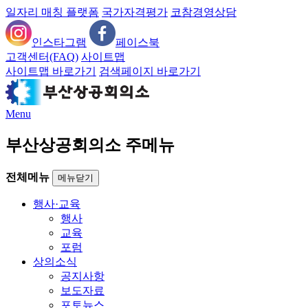
일자리 매칭 플랫폼
국가자격평가
코참경영상담
인스타그램
페이스북
고객센터(FAQ)
사이트맵
사이트맵 바로가기
검색페이지 바로가기
Menu
부산상공회의소 주메뉴
전체메뉴
메뉴닫기
행사·교육
행사
교육
포럼
상의소식
공지사항
보도자료
포토뉴스