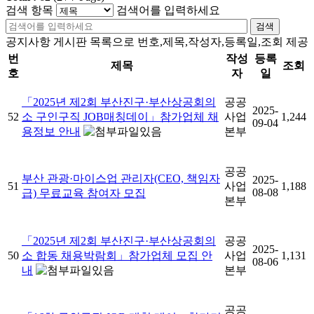
검색 항목
검색어를 입력하세요
검색
공지사항 게시판 목록으로 번호,제목,작성자,등록일,조회 제공
번
작성
등록
제목
조회
호
자
일
「2025년 제2회 부산진구·부산상공회의
공공
2025-
52
소 구인구직 JOB매칭데이」참가업체 채
사업
1,244
09-04
용정보 안내
본부
공공
부산 관광·마이스업 관리자(CEO, 책임자
2025-
51
사업
1,188
08-08
급) 무료교육 참여자 모집
본부
「2025년 제2회 부산진구·부산상공회의
공공
2025-
50
소 합동 채용박람회」참가업체 모집 안
사업
1,131
08-06
내
본부
공공