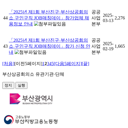
「2025년 제1회 부산진구·부산상공회의
공공
2025-
44
소 구인구직 JOB매칭데이」참가업체 채
사업
2,276
03-13
용정보 안내
본부
「2025년 제1회 부산진구·부산상공회의
공공
2025-
43
소 구인구직 JOB매칭데이」참가 신청 안
사업
1,665
02-19
내
본부
[처음]
[이전5페이지]
1
2
3
4
5
[다음5페이지]
[끝]
부산상공회의소 유관기관·단체
정지
실행